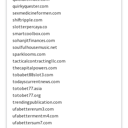
quirkyquester.com
sexmedicineformen.com
shiftripple.com
slotterpercaya.co
smartcoolbox.com
sohanjitfinances.com
soulfulhousemusic.net
sparklooms.com
tacticalcontractingllc.com
thecapitalpowers.com
tobabet88slot3.com
todayscurrentnews.com
totobet77.asia
totobet77.org
trendingpublication.com
ufabettererum3.com
ufabettermentm4.com
ufabettersum7.com