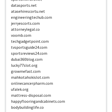
datasports.net
atasehirescortu.net
engineeringtechub.com
jerryescorts.com
attorneylegal.co
voomb.com
techgadgetpoint.com
tvsportsguide24.com
sportsreviews24.com
dubai360blog.com
lucky77slot.org
growmefast.com
mahkotahokislot.com
onlinecancerpharm.com
ufalek.org
mattress-disposal.com
happyflooringandcabinets.com
bodybuildinglife.co