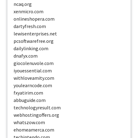
ncaq.org
xenmicro.com
onlineshopera.com
dartyfresh.com
lewisenterprises.net
pcsoftwarefree.org
dailylinking.com
dnafyx.com
giocolenuvole.com
iyouessential.com
withloveamity.com
youlearncode.com
fxyatirim.com
abbuguide.com
technologyresult.com
webhostingoffers.org
whatszow.com
ehomeamerca.com
techintendo.com