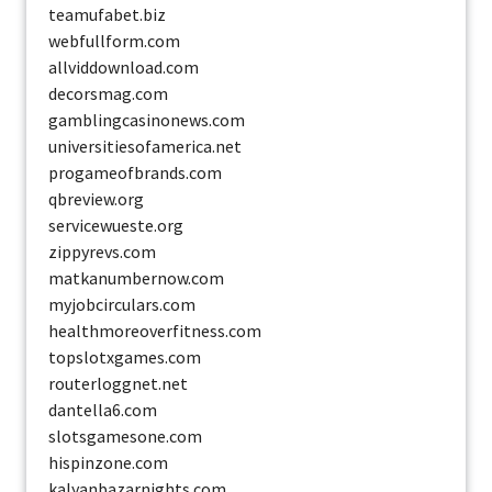
teamufabet.biz
webfullform.com
allviddownload.com
decorsmag.com
gamblingcasinonews.com
universitiesofamerica.net
progameofbrands.com
qbreview.org
servicewueste.org
zippyrevs.com
matkanumbernow.com
myjobcirculars.com
healthmoreoverfitness.com
topslotxgames.com
routerloggnet.net
dantella6.com
slotsgamesone.com
hispinzone.com
kalyanbazarnights.com