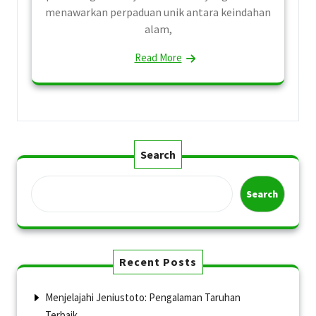
menawarkan perpaduan unik antara keindahan
alam,
Read More
Search
Search
Recent Posts
Menjelajahi Jeniustoto: Pengalaman Taruhan
Terbaik