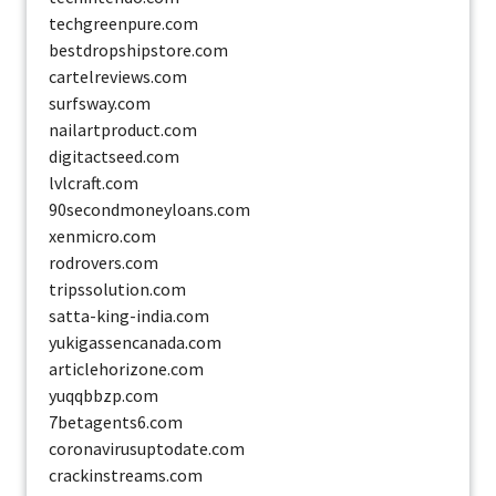
techgreenpure.com
bestdropshipstore.com
cartelreviews.com
surfsway.com
nailartproduct.com
digitactseed.com
lvlcraft.com
90secondmoneyloans.com
xenmicro.com
rodrovers.com
tripssolution.com
satta-king-india.com
yukigassencanada.com
articlehorizone.com
yuqqbbzp.com
7betagents6.com
coronavirusuptodate.com
crackinstreams.com