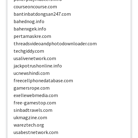
courseoncourse.com
bantinbatdongsan247.com
bahednog.info
bahenxgek.info
pertamaskre.com
threadsvideoandphotodownloader.com
techgiddy.com
usalivenetwork.com
jackpotrushonline.info
ucnewshindi.com
freecellphonedatabase.com
gamersrope.com
exellewebmedia.com
free-gamestop.com
sinbadtravels.com
ukmagzine.com
wareztech.org
usabestnetwork.com