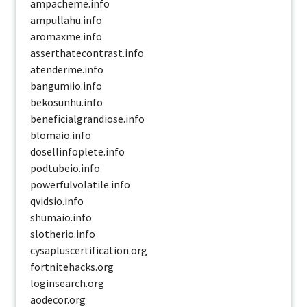
ampacheme.info
ampullahu.info
aromaxme.info
asserthatecontrast.info
atenderme.info
bangumiio.info
bekosunhu.info
beneficialgrandiose.info
blomaio.info
dosellinfoplete.info
podtubeio.info
powerfulvolatile.info
qvidsio.info
shumaio.info
slotherio.info
cysapluscertification.org
fortnitehacks.org
loginsearch.org
aodecor.org