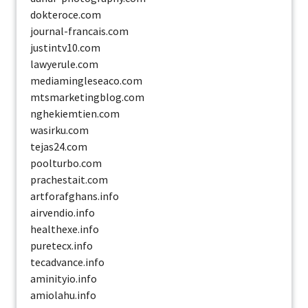
dokteroce.com
journal-francais.com
justintv10.com
lawyerule.com
mediamingleseaco.com
mtsmarketingblog.com
nghekiemtien.com
wasirku.com
tejas24.com
poolturbo.com
prachestait.com
artforafghans.info
airvendio.info
healthexe.info
puretecx.info
tecadvance.info
aminityio.info
amiolahu.info