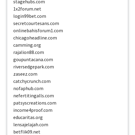
stagehubs.com
1x2forum.net
login99bet.com
secretcourtesans.com
onlinebahisforum1.com
chicagoheadline.com
camming.org
rajalion88.com
goupuntacana.com
riversedgepark.com
zaseez.com
catchycrunch.com
nofaphub.com
nefertitingalls.com
patsyscreations.com
income4proof.com
educaritas.org
lensajelajah.com
betflik09.net