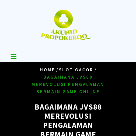
Skip
to
content
/
/
HOME
SLOT GACOR
BAGAIMANA JVS88
MEREVOLUSI PENGALAMAN
BERMAIN GAME ONLINE
BAGAIMANA JVS88
MEREVOLUSI
PENGALAMAN
BERMAIN GAME