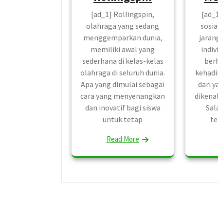
[ad_1] Rollingspin,
[ad_
olahraga yang sedang
sosia
menggemparkan dunia,
jaran
memiliki awal yang
indiv
sederhana di kelas-kelas
ber
olahraga di seluruh dunia.
kehadi
Apa yang dimulai sebagai
dari y
cara yang menyenangkan
dikenal
dan inovatif bagi siswa
Sal
untuk tetap
te
Read More