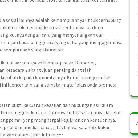
ia sosial lainnya adalah kemampuannya untuk terhubung
k takut untuk menunjukkan sisi rentannya, berbagi
engikutnya dengan cara yang menyenangkan dan
a menjadi basis penggemar yang setia yang mengaguminya
a kesempurnaan yang dikuratori.
kenal karena upaya filantropisnya. Dia sering
 kesadaran akan tujuan penting dan telah
n kembali kepada komunitasnya. Komitmennya untuk
influencer lain yang semata-mata fokus pada promosi
alah bukti kekuatan keaslian dan hubungan asli di era
iri dan menggunakan platformnya untuk selamanya, ia telah
enggemar yang menghargai kejujuran dan keasliannya.
 kepribadian media sosial, jelas bahwa Salam88 bukan
ebaikan dalam dunia influencer.