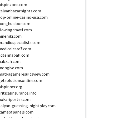
hispinzone.com
kalyanbazarnights.com
top-online-casino-usa.com
honghuidoor.com
flowingtravel.com
nineniki.com
brandiospecialists.com
medicalcare7.com
adtennaball.com
nabzah.com
mongive.com
matkagameresultsview.com
getsolutionsonline.com
hispinner.org
criticalinsurance.info
nokariposter.com
kalyan-guessing-nightplay.com
gameofpanels.com