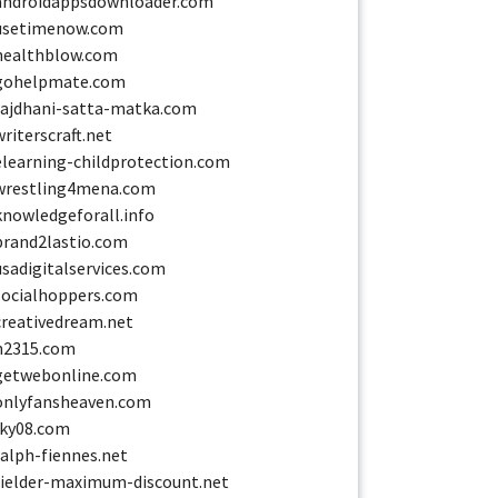
androidappsdownloader.com
usetimenow.com
healthblow.com
gohelpmate.com
rajdhani-satta-matka.com
writerscraft.net
elearning-childprotection.com
wrestling4mena.com
knowledgeforall.info
brand2lastio.com
usadigitalservices.com
socialhoppers.com
creativedream.net
n2315.com
getwebonline.com
onlyfansheaven.com
lky08.com
ralph-fiennes.net
fielder-maximum-discount.net