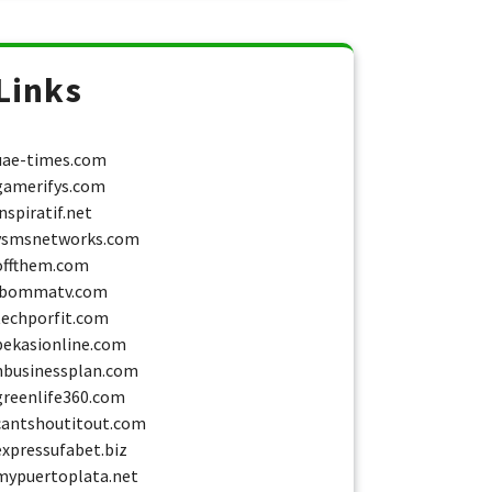
Links
uae-times.com
gamerifys.com
inspiratif.net
vsmsnetworks.com
offthem.com
ibommatv.com
techporfit.com
bekasionline.com
nbusinessplan.com
greenlife360.com
cantshoutitout.com
expressufabet.biz
mypuertoplata.net