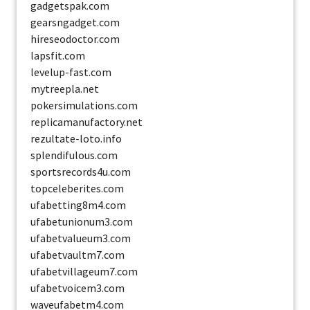
gadgetspak.com
gearsngadget.com
hireseodoctor.com
lapsfit.com
levelup-fast.com
mytreepla.net
pokersimulations.com
replicamanufactory.net
rezultate-loto.info
splendifulous.com
sportsrecords4u.com
topceleberites.com
ufabetting8m4.com
ufabetunionum3.com
ufabetvalueum3.com
ufabetvaultm7.com
ufabetvillageum7.com
ufabetvoicem3.com
waveufabetm4.com