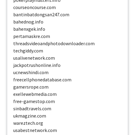
courseoncourse.com
bantinbatdongsan247.com
bahednog.info
bahenxgek.info
pertamaskre.com
threadsvideoandphotodownloader.com
techgiddy.com
usalivenetwork.com
jackpotrushonline.info
ucnewshindi.com
freecellphonedatabase.com
gamersrope.com
exellewebmedia.com
free-gamestop.com
sinbadtravels.com
ukmagzine.com
wareztech.org
usabestnetwork.com