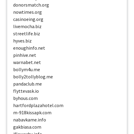
donorsmatch.org
nowtimes.org
casinoeing.org
livemocha.biz
streetlife.biz
hyves.biz
enoughinfo.net
pinhive.net
warnabet.net
bollym4u.me
bolly2tollyblog.me
pandaclub.me
flyttevask.io
byhous.com
hartfordplazahotel.com
m-918kissapk.com
nabavkame.info
gakbiasa.com
iflowerhu.info