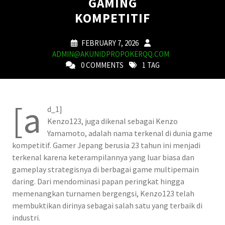
GAMING
KOMPETITIF
FEBRUARY 7, 2026
ADMIN@AKUNIDPROPOKERQQ.COM
0 COMMENTS
1 TAG
[a
d_1]
Kenzo123, juga dikenal sebagai Kenzo
Yamamoto, adalah nama terkenal di dunia game
kompetitif. Gamer Jepang berusia 23 tahun ini menjadi
terkenal karena keterampilannya yang luar biasa dan
gameplay strategisnya di berbagai game multipemain
daring. Dari mendominasi papan peringkat hingga
memenangkan turnamen bergengsi, Kenzo123 telah
membuktikan dirinya sebagai salah satu yang terbaik di
industri.