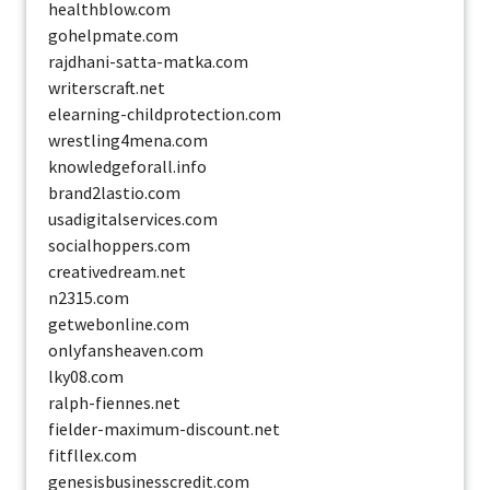
healthblow.com
gohelpmate.com
rajdhani-satta-matka.com
writerscraft.net
elearning-childprotection.com
wrestling4mena.com
knowledgeforall.info
brand2lastio.com
usadigitalservices.com
socialhoppers.com
creativedream.net
n2315.com
getwebonline.com
onlyfansheaven.com
lky08.com
ralph-fiennes.net
fielder-maximum-discount.net
fitfllex.com
genesisbusinesscredit.com