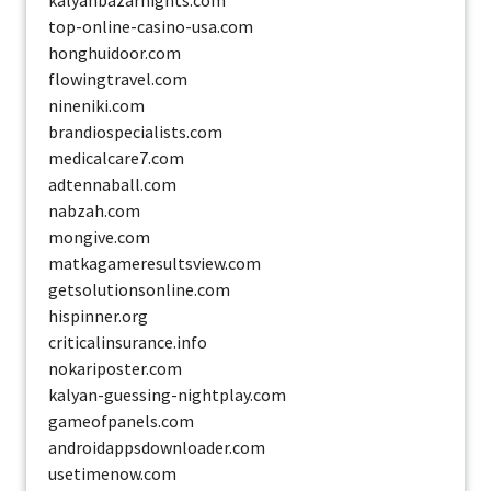
top-online-casino-usa.com
honghuidoor.com
flowingtravel.com
nineniki.com
brandiospecialists.com
medicalcare7.com
adtennaball.com
nabzah.com
mongive.com
matkagameresultsview.com
getsolutionsonline.com
hispinner.org
criticalinsurance.info
nokariposter.com
kalyan-guessing-nightplay.com
gameofpanels.com
androidappsdownloader.com
usetimenow.com