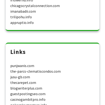
chicagocrystalconnection.com
imanabadii.com
trilipohu.info
appruptio.info
Links
punjwanis.com
the-parcs-clematiscondos.com
jusu-gb.com
thecarepet.com
blogwriterplus.com
guestpostingseo.com
casinogambitpro.info
pokerplaymasters.info