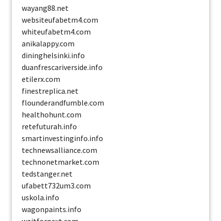
wayang88.net
websiteufabetm4.com
whiteufabetm4.com
anikalappy.com
dininghelsinki.info
duanfrescariverside.info
etilerx.com
finestreplica.net
flounderandfumble.com
healthohunt.com
retefuturah.info
smartinvestinginfo.info
technewsalliance.com
technonetmarket.com
tedstanger.net
ufabett732um3.com
uskola.info
wagonpaints.info
waitfornext.com