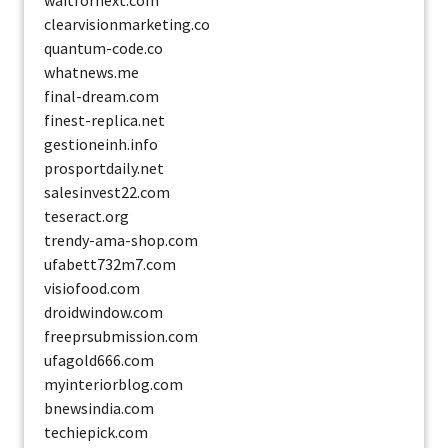
clearvisionmarketing.co
quantum-code.co
whatnews.me
final-dream.com
finest-replica.net
gestioneinh.info
prosportdaily.net
salesinvest22.com
teseract.org
trendy-ama-shop.com
ufabett732m7.com
visiofood.com
droidwindow.com
freeprsubmission.com
ufagold666.com
myinteriorblog.com
bnewsindia.com
techiepick.com