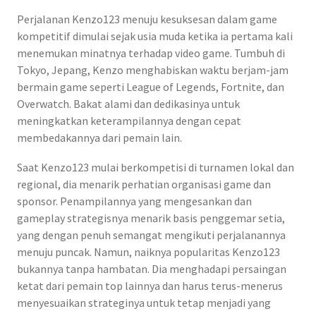
Perjalanan Kenzo123 menuju kesuksesan dalam game
kompetitif dimulai sejak usia muda ketika ia pertama kali
menemukan minatnya terhadap video game. Tumbuh di
Tokyo, Jepang, Kenzo menghabiskan waktu berjam-jam
bermain game seperti League of Legends, Fortnite, dan
Overwatch. Bakat alami dan dedikasinya untuk
meningkatkan keterampilannya dengan cepat
membedakannya dari pemain lain.
Saat Kenzo123 mulai berkompetisi di turnamen lokal dan
regional, dia menarik perhatian organisasi game dan
sponsor. Penampilannya yang mengesankan dan
gameplay strategisnya menarik basis penggemar setia,
yang dengan penuh semangat mengikuti perjalanannya
menuju puncak. Namun, naiknya popularitas Kenzo123
bukannya tanpa hambatan. Dia menghadapi persaingan
ketat dari pemain top lainnya dan harus terus-menerus
menyesuaikan strateginya untuk tetap menjadi yang