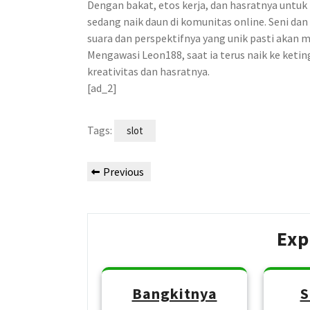
Dengan bakat, etos kerja, dan hasratnya untu
sedang naik daun di komunitas online. Seni da
suara dan perspektifnya yang unik pasti akan 
Mengawasi Leon188, saat ia terus naik ke keti
kreativitas dan hasratnya.
[ad_2]
Tags:
slot
Post
Previous
Previous
Post
navigation
Exp
Bangkitnya
S