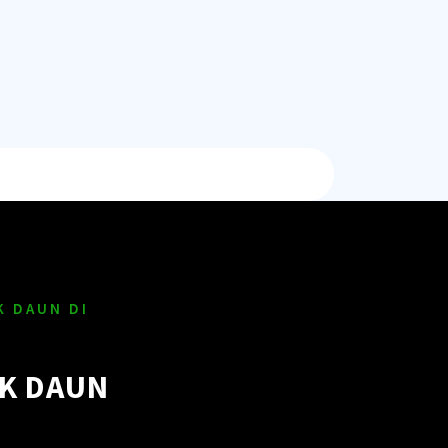
K DAUN DI
IK DAUN