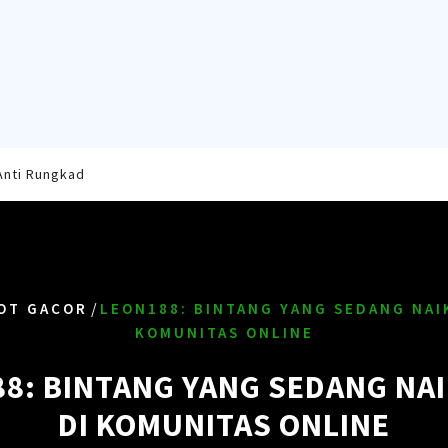
Anti Rungkad
/
OT GACOR
LEON188: BINTANG YANG SEDANG NAI
KOMUNITAS ONLINE
8: BINTANG YANG SEDANG NA
DI KOMUNITAS ONLINE