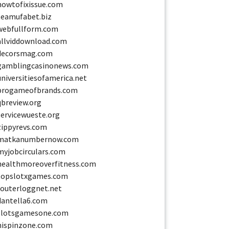
howtofixissue.com
teamufabet.biz
webfullform.com
allviddownload.com
decorsmag.com
gamblingcasinonews.com
universitiesofamerica.net
progameofbrands.com
qbreview.org
servicewueste.org
zippyrevs.com
matkanumbernow.com
myjobcirculars.com
healthmoreoverfitness.com
topslotxgames.com
routerloggnet.net
dantella6.com
slotsgamesone.com
hispinzone.com