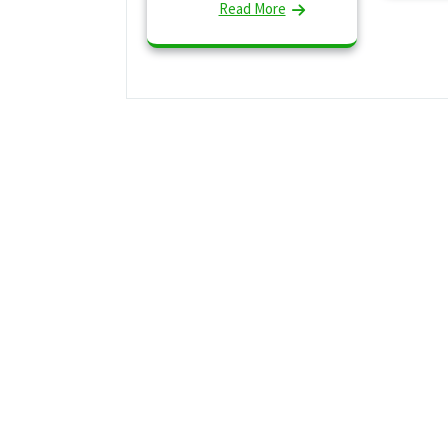
Read More