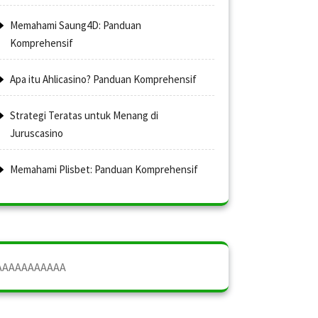
Memahami Saung4D: Panduan
Komprehensif
Apa itu Ahlicasino? Panduan Komprehensif
Strategi Teratas untuk Menang di
Juruscasino
Memahami Plisbet: Panduan Komprehensif
AAAAAAAAAAA