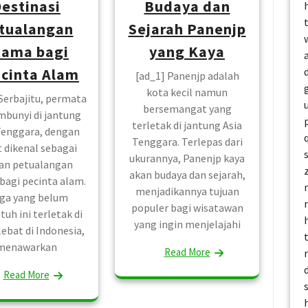
estinasi
Budaya dan
tualangan
Sejarah Panenjp
tama bagi
yang Kaya
cinta Alam
[ad_1] Panenjp adalah
kota kecil namun
Serbajitu, permata
bersemangat yang
mbunyi di jantung
terletak di jantung Asia
Tenggara, dengan
Tenggara. Terlepas dari
 dikenal sebagai
ukurannya, Panenjp kaya
uan petualangan
akan budaya dan sejarah,
bagi pecinta alam.
menjadikannya tujuan
ga yang belum
populer bagi wisatawan
tuh ini terletak di
yang ingin menjelajahi
lebat di Indonesia,
menawarkan
Read More
Read More