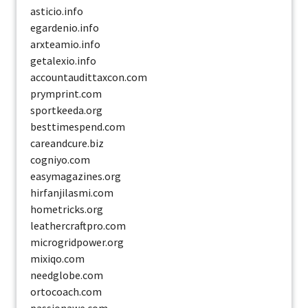
asticio.info
egardenio.info
arxteamio.info
getalexio.info
accountaudittaxcon.com
prymprint.com
sportkeeda.org
besttimespend.com
careandcure.biz
cogniyo.com
easymagazines.org
hirfanjilasmi.com
hometricks.org
leathercraftpro.com
microgridpower.org
mixiqo.com
needglobe.com
ortocoach.com
passionawe.com