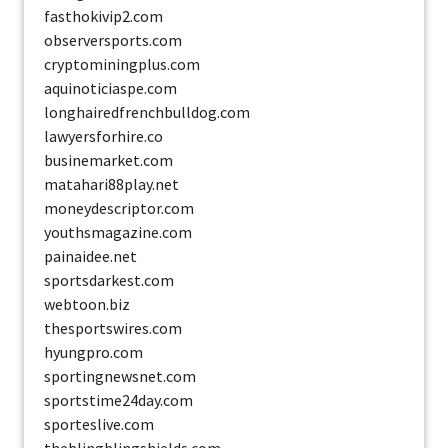
fasthokivip2.com
observersports.com
cryptominingplus.com
aquinoticiaspe.com
longhairedfrenchbulldog.com
lawyersforhire.co
businemarket.com
matahari88play.net
moneydescriptor.com
youthsmagazine.com
painaidee.net
sportsdarkest.com
webtoon.biz
thesportswires.com
hyungpro.com
sportingnewsnet.com
sportstime24day.com
sporteslive.com
theblingblingshields.com