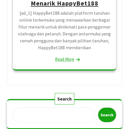
Menarik HappyBet188
[ad_1] HappyBet188 adalah platform taruhan
online terkemuka yang menawarkan berbagai
fitur menarik untuk dinikmati para penggemar
olahraga dan petaruh. Dengan antarmuka yang
ramah pengguna dan banyak pilihan taruhan,
HappyBet188 memberikan
Read More
Search
Search