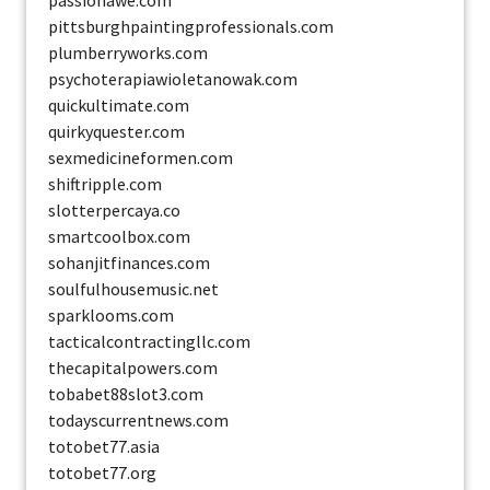
pittsburghpaintingprofessionals.com
plumberryworks.com
psychoterapiawioletanowak.com
quickultimate.com
quirkyquester.com
sexmedicineformen.com
shiftripple.com
slotterpercaya.co
smartcoolbox.com
sohanjitfinances.com
soulfulhousemusic.net
sparklooms.com
tacticalcontractingllc.com
thecapitalpowers.com
tobabet88slot3.com
todayscurrentnews.com
totobet77.asia
totobet77.org