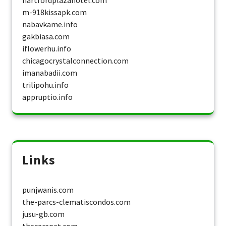
m-918kissapk.com
nabavkame.info
gakbiasa.com
iflowerhu.info
chicagocrystalconnection.com
imanabadii.com
trilipohu.info
appruptio.info
Links
punjwanis.com
the-parcs-clematiscondos.com
jusu-gb.com
thecarepet.com