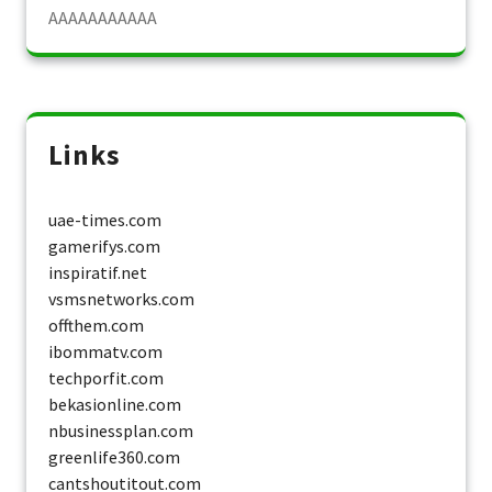
AAAAAAAAAAA
Links
uae-times.com
gamerifys.com
inspiratif.net
vsmsnetworks.com
offthem.com
ibommatv.com
techporfit.com
bekasionline.com
nbusinessplan.com
greenlife360.com
cantshoutitout.com