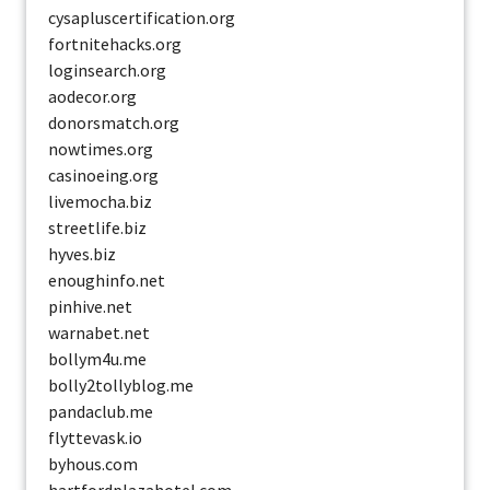
cysapluscertification.org
fortnitehacks.org
loginsearch.org
aodecor.org
donorsmatch.org
nowtimes.org
casinoeing.org
livemocha.biz
streetlife.biz
hyves.biz
enoughinfo.net
pinhive.net
warnabet.net
bollym4u.me
bolly2tollyblog.me
pandaclub.me
flyttevask.io
byhous.com
hartfordplazahotel.com