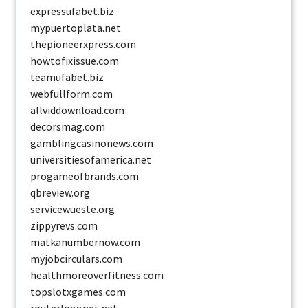
expressufabet.biz
mypuertoplata.net
thepioneerxpress.com
howtofixissue.com
teamufabet.biz
webfullform.com
allviddownload.com
decorsmag.com
gamblingcasinonews.com
universitiesofamerica.net
progameofbrands.com
qbreview.org
servicewueste.org
zippyrevs.com
matkanumbernow.com
myjobcirculars.com
healthmoreoverfitness.com
topslotxgames.com
routerloggnet.net