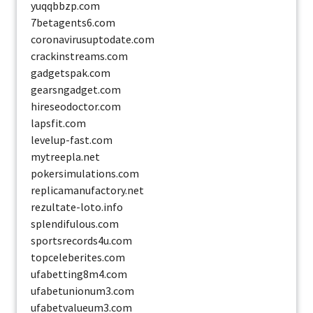
yuqqbbzp.com
7betagents6.com
coronavirusuptodate.com
crackinstreams.com
gadgetspak.com
gearsngadget.com
hireseodoctor.com
lapsfit.com
levelup-fast.com
mytreepla.net
pokersimulations.com
replicamanufactory.net
rezultate-loto.info
splendifulous.com
sportsrecords4u.com
topceleberites.com
ufabetting8m4.com
ufabetunionum3.com
ufabetvalueum3.com