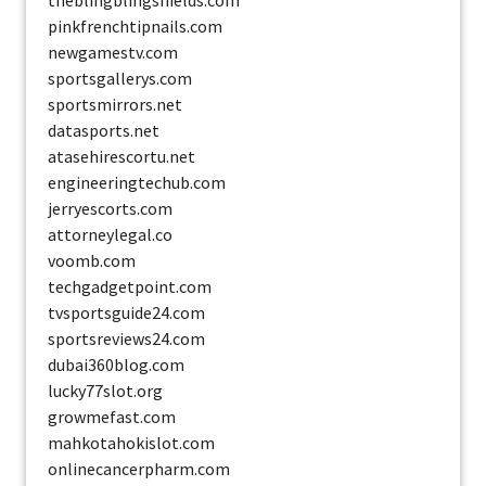
pinkfrenchtipnails.com
newgamestv.com
sportsgallerys.com
sportsmirrors.net
datasports.net
atasehirescortu.net
engineeringtechub.com
jerryescorts.com
attorneylegal.co
voomb.com
techgadgetpoint.com
tvsportsguide24.com
sportsreviews24.com
dubai360blog.com
lucky77slot.org
growmefast.com
mahkotahokislot.com
onlinecancerpharm.com