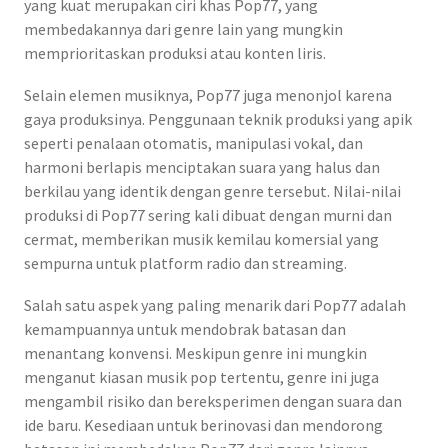
yang kuat merupakan ciri khas Pop77, yang
membedakannya dari genre lain yang mungkin
memprioritaskan produksi atau konten liris.
Selain elemen musiknya, Pop77 juga menonjol karena
gaya produksinya. Penggunaan teknik produksi yang apik
seperti penalaan otomatis, manipulasi vokal, dan
harmoni berlapis menciptakan suara yang halus dan
berkilau yang identik dengan genre tersebut. Nilai-nilai
produksi di Pop77 sering kali dibuat dengan murni dan
cermat, memberikan musik kemilau komersial yang
sempurna untuk platform radio dan streaming.
Salah satu aspek yang paling menarik dari Pop77 adalah
kemampuannya untuk mendobrak batasan dan
menantang konvensi. Meskipun genre ini mungkin
menganut kiasan musik pop tertentu, genre ini juga
mengambil risiko dan bereksperimen dengan suara dan
ide baru. Kesediaan untuk berinovasi dan mendorong