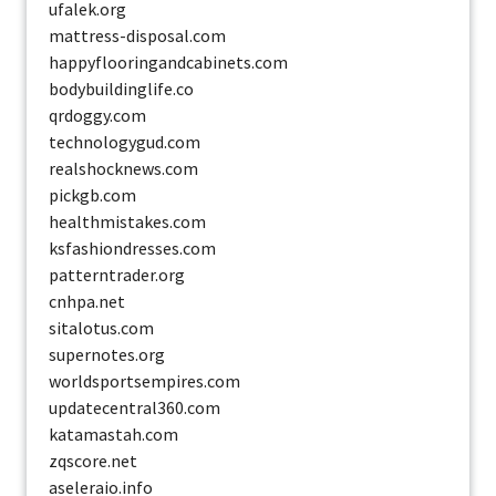
ufalek.org
mattress-disposal.com
happyflooringandcabinets.com
bodybuildinglife.co
qrdoggy.com
technologygud.com
realshocknews.com
pickgb.com
healthmistakes.com
ksfashiondresses.com
patterntrader.org
cnhpa.net
sitalotus.com
supernotes.org
worldsportsempires.com
updatecentral360.com
katamastah.com
zqscore.net
aseleraio.info