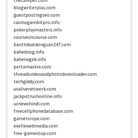
blogwriterplus.com
guestpostingseo.com
casinogambitpro.info
pokerplaymasters.info
courseoncourse.com
bantinbatdongsan247.com
bahednog.info
bahenxgek.info
pertamaskre.com
threadsvideoandphotodownloader.com
techgiddy.com
usalivenetwork.com
jackpotrushonline.info
ucnewshindi.com
freecellphonedatabase.com
gamersrope.com
exellewebmedia.com
free-gamestop.com