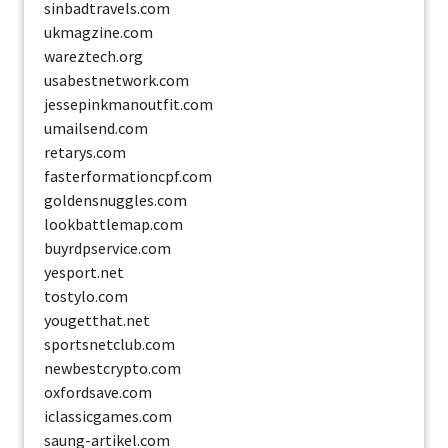
sinbadtravels.com
ukmagzine.com
wareztech.org
usabestnetwork.com
jessepinkmanoutfit.com
umailsend.com
retarys.com
fasterformationcpf.com
goldensnuggles.com
lookbattlemap.com
buyrdpservice.com
yesport.net
tostylo.com
yougetthat.net
sportsnetclub.com
newbestcrypto.com
oxfordsave.com
iclassicgames.com
saung-artikel.com