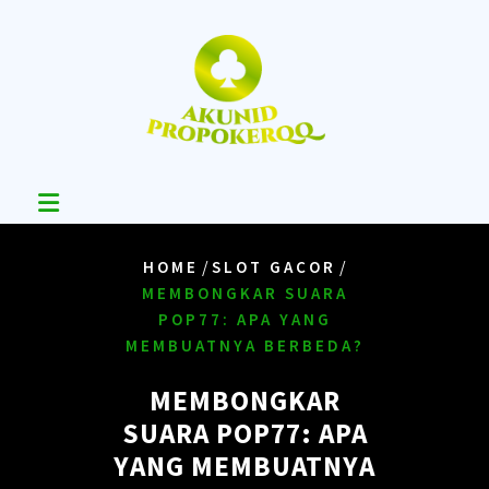
Skip
to
content
/
/
HOME
SLOT GACOR
MEMBONGKAR SUARA
POP77: APA YANG
MEMBUATNYA BERBEDA?
MEMBONGKAR
SUARA POP77: APA
YANG MEMBUATNYA