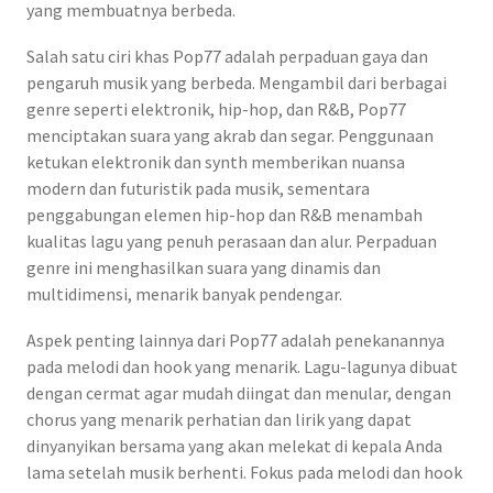
yang membuatnya berbeda.
Salah satu ciri khas Pop77 adalah perpaduan gaya dan
pengaruh musik yang berbeda. Mengambil dari berbagai
genre seperti elektronik, hip-hop, dan R&B, Pop77
menciptakan suara yang akrab dan segar. Penggunaan
ketukan elektronik dan synth memberikan nuansa
modern dan futuristik pada musik, sementara
penggabungan elemen hip-hop dan R&B menambah
kualitas lagu yang penuh perasaan dan alur. Perpaduan
genre ini menghasilkan suara yang dinamis dan
multidimensi, menarik banyak pendengar.
Aspek penting lainnya dari Pop77 adalah penekanannya
pada melodi dan hook yang menarik. Lagu-lagunya dibuat
dengan cermat agar mudah diingat dan menular, dengan
chorus yang menarik perhatian dan lirik yang dapat
dinyanyikan bersama yang akan melekat di kepala Anda
lama setelah musik berhenti. Fokus pada melodi dan hook