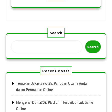
Search
Search
Recent Posts
Temukan JakartaSlot88: Panduan Utama Anda
dalam Permainan Online
Mengenal Dunia303: Platform Terbaik untuk Game
Online