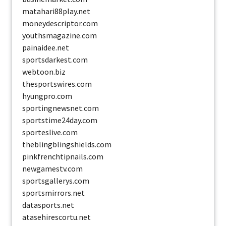
matahari88play.net
moneydescriptor.com
youthsmagazine.com
painaidee.net
sportsdarkest.com
webtoon.biz
thesportswires.com
hyungpro.com
sportingnewsnet.com
sportstime24day.com
sporteslive.com
theblingblingshields.com
pinkfrenchtipnails.com
newgamestv.com
sportsgallerys.com
sportsmirrors.net
datasports.net
atasehirescortu.net