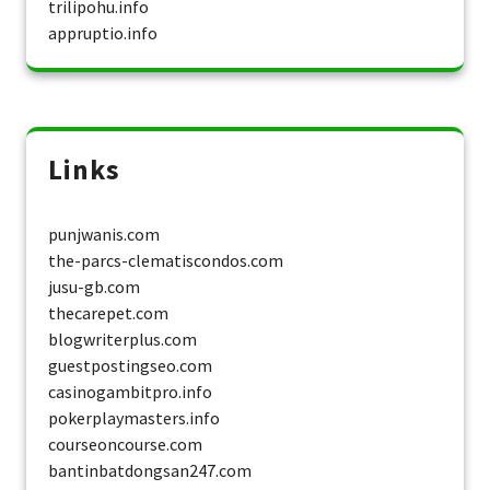
trilipohu.info
appruptio.info
Links
punjwanis.com
the-parcs-clematiscondos.com
jusu-gb.com
thecarepet.com
blogwriterplus.com
guestpostingseo.com
casinogambitpro.info
pokerplaymasters.info
courseoncourse.com
bantinbatdongsan247.com