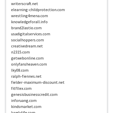
writerscraft.net
elearning-childprotection.com
wrestling4mena.com
knowledgeforall.info
brand2lastio.com
usadigitalservices.com
socialhoppers.com
creativedream.net
n2315.com
getwebonline.com
onlyfansheaven.com
lky08.com
ralph-fiennes.net
fielder-maximum-discount.net
fitfllex.com
genesisbusinesscredit.com
inforuang.com
kindsmarket.com
luvelylife.com