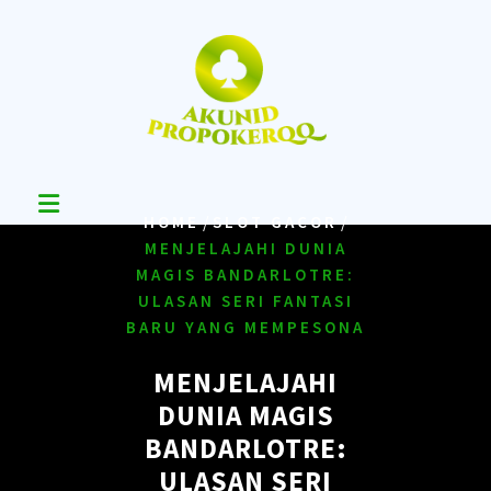
Skip
to
content
/
/
HOME
SLOT GACOR
MENJELAJAHI DUNIA
MAGIS BANDARLOTRE:
ULASAN SERI FANTASI
BARU YANG MEMPESONA
MENJELAJAHI
DUNIA MAGIS
BANDARLOTRE:
ULASAN SERI