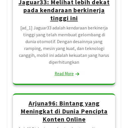
Jaguar33: Melihat lebih dekat
pada kendaraan berkinerja
tinggi ini
[ad_1] Jaguar33 adalah kendaraan berkinerja
tinggi yang telah membuat gelombang di
dunia otomotif. Dengan desainnya yang
ramping, mesin yang kuat, dan teknologi
canggih, mobil ini adalah kekuatan yang harus
diperhitungkan
Read More
Arjuna96: Bintang yang
Meningkat di Dunia Pencipta
Konten Online