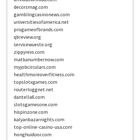
decorsmag.com
gamblingcasinonews.com
universitiesofamerica.net
progameofbrands.com
qbreview.org
servicewueste.org
zippyrevs.com
matkanumbernow.com
myjobcirculars.com
healthmoreoverfitness.com
topslotxgames.com
routerloggnet.net
dantella6.com
slotsgamesone.com
hispinzone.com
kalyanbazarnights.com
top-online-casino-usa.com
honghuidoor.com