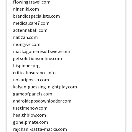
flowingtravel.com
nineniki.com
brandiospecialists.com
medicalcare7.com
adtennaball.com
nabzah.com
mongive.com
matkagameresultsview.com
getsolutionsonline.com
hispinner.org
criticalinsurance.info
nokariposter.com
kalyan-guessing-nightplay.com
gameofpanels.com
androidappsdownloader.com
usetimenow.com
healthblow.com
gohelpmate.com
rajdhani-satta-matka.com