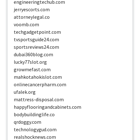
engineeringtechub.com
jerryescorts.com
attorneylegal.co
voomb.com
techgadgetpoint.com
tvsportsguide24.com
sportsreviews24.com
dubai360blog.com
lucky77slot.org
growmefast.com
mahkotahokislot.com
onlinecancerpharm.com
ufalek.org
mattress-disposal.com
happyflooringandcabinets.com
bodybuildinglife.co
qrdoggy.com
technologygud.com
realshocknews.com