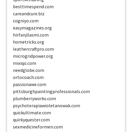
besttimespend.com
careandcure.biz
cogniyo.com
easymagazines.org
hirfanjilasmi.com
hometricks.org
leathercraftpro.com
microgridpower.org
mixiqo.com
needglobe.com
ortocoach.com
passionawe.com
pittsburghpaintingprofessionals.com
plumberryworks.com
psychoterapiawioletanowak.com
quickultimate.com
quirkyquester.com
sexmedicineformen.com