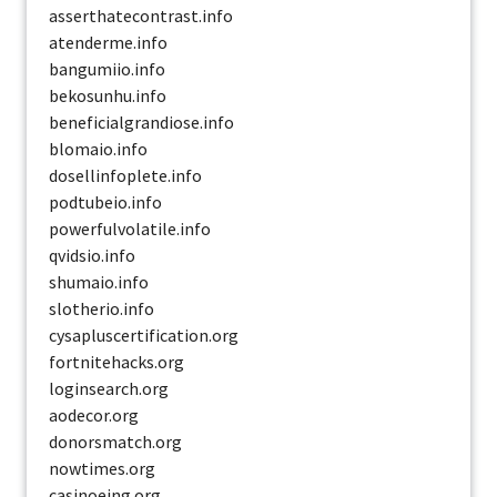
asserthatecontrast.info
atenderme.info
bangumiio.info
bekosunhu.info
beneficialgrandiose.info
blomaio.info
dosellinfoplete.info
podtubeio.info
powerfulvolatile.info
qvidsio.info
shumaio.info
slotherio.info
cysapluscertification.org
fortnitehacks.org
loginsearch.org
aodecor.org
donorsmatch.org
nowtimes.org
casinoeing.org