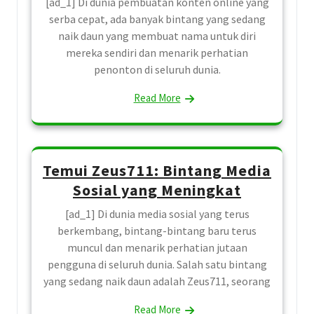
[ad_1] Di dunia pembuatan konten online yang
serba cepat, ada banyak bintang yang sedang
naik daun yang membuat nama untuk diri
mereka sendiri dan menarik perhatian
penonton di seluruh dunia.
Read More
Temui Zeus711: Bintang Media
Sosial yang Meningkat
[ad_1] Di dunia media sosial yang terus
berkembang, bintang-bintang baru terus
muncul dan menarik perhatian jutaan
pengguna di seluruh dunia. Salah satu bintang
yang sedang naik daun adalah Zeus711, seorang
Read More