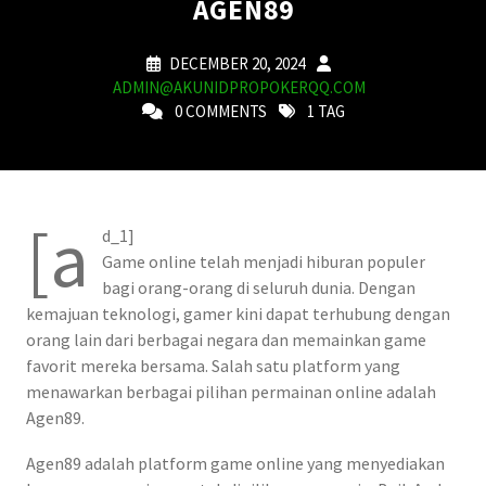
AGEN89
DECEMBER 20, 2024
ADMIN@AKUNIDPROPOKERQQ.COM
0 COMMENTS
1 TAG
[a
d_1]
Game online telah menjadi hiburan populer
bagi orang-orang di seluruh dunia. Dengan
kemajuan teknologi, gamer kini dapat terhubung dengan
orang lain dari berbagai negara dan memainkan game
favorit mereka bersama. Salah satu platform yang
menawarkan berbagai pilihan permainan online adalah
Agen89.
Agen89 adalah platform game online yang menyediakan