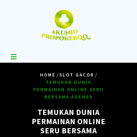
Skip
to
content
/
/
HOME
SLOT GACOR
TEMUKAN DUNIA
PERMAINAN ONLINE SERU
BERSAMA AGEN89
TEMUKAN DUNIA
PERMAINAN ONLINE
SERU BERSAMA