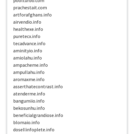
poolturbo.com
prachestait.com
artforafghans.info
airvendio.info
healthexe.info
puretecx.info
tecadvance.info
aminityio.info
amiolahu.info
ampacheme.info
ampullahu.info
aromaxme.info
asserthatecontrast.info
atenderme.info
bangumiio.info
bekosunhu.info
beneficialgrandiose.info
blomaio.info
dosellinfoplete.info