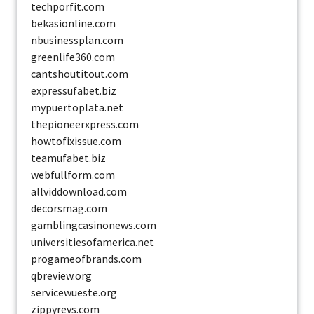
techporfit.com
bekasionline.com
nbusinessplan.com
greenlife360.com
cantshoutitout.com
expressufabet.biz
mypuertoplata.net
thepioneerxpress.com
howtofixissue.com
teamufabet.biz
webfullform.com
allviddownload.com
decorsmag.com
gamblingcasinonews.com
universitiesofamerica.net
progameofbrands.com
qbreview.org
servicewueste.org
zippyrevs.com