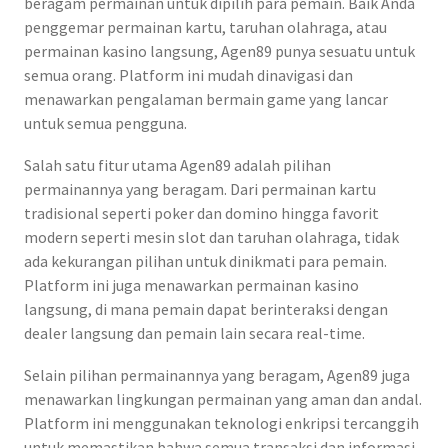
beragam permainan untuk dipilih para pemain. Baik Anda
penggemar permainan kartu, taruhan olahraga, atau
permainan kasino langsung, Agen89 punya sesuatu untuk
semua orang. Platform ini mudah dinavigasi dan
menawarkan pengalaman bermain game yang lancar
untuk semua pengguna.
Salah satu fitur utama Agen89 adalah pilihan
permainannya yang beragam. Dari permainan kartu
tradisional seperti poker dan domino hingga favorit
modern seperti mesin slot dan taruhan olahraga, tidak
ada kekurangan pilihan untuk dinikmati para pemain.
Platform ini juga menawarkan permainan kasino
langsung, di mana pemain dapat berinteraksi dengan
dealer langsung dan pemain lain secara real-time.
Selain pilihan permainannya yang beragam, Agen89 juga
menawarkan lingkungan permainan yang aman dan andal.
Platform ini menggunakan teknologi enkripsi tercanggih
untuk memastikan bahwa semua transaksi dan informasi