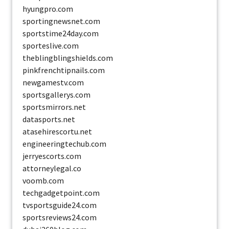
hyungpro.com
sportingnewsnet.com
sportstime24day.com
sporteslive.com
theblingblingshields.com
pinkfrenchtipnails.com
newgamestv.com
sportsgallerys.com
sportsmirrors.net
datasports.net
atasehirescortu.net
engineeringtechub.com
jerryescorts.com
attorneylegal.co
voomb.com
techgadgetpoint.com
tvsportsguide24.com
sportsreviews24.com