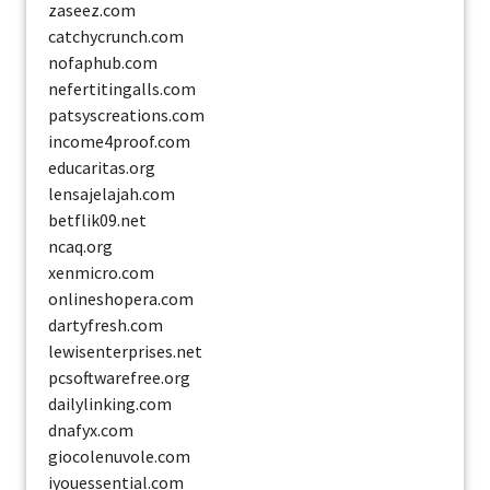
zaseez.com
catchycrunch.com
nofaphub.com
nefertitingalls.com
patsyscreations.com
income4proof.com
educaritas.org
lensajelajah.com
betflik09.net
ncaq.org
xenmicro.com
onlineshopera.com
dartyfresh.com
lewisenterprises.net
pcsoftwarefree.org
dailylinking.com
dnafyx.com
giocolenuvole.com
iyouessential.com