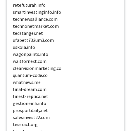
retefuturah.info
smartinvestinginfo.info
technewsalliance.com
technonetmarket.com
tedstanger.net
ufabett732um3.com
uskola.info
wagonpaints.info
waitfornext.com
clearvisionmarketing.co
quantum-code.co
whatnews.me
final-dream.com
finest-replica.net
gestioneinh.info
prosportdaily.net
salesinvest22.com
teseract.org