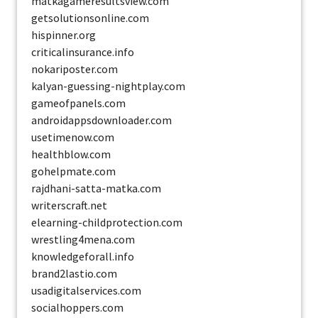
matkagameresultsview.com
getsolutionsonline.com
hispinner.org
criticalinsurance.info
nokariposter.com
kalyan-guessing-nightplay.com
gameofpanels.com
androidappsdownloader.com
usetimenow.com
healthblow.com
gohelpmate.com
rajdhani-satta-matka.com
writerscraft.net
elearning-childprotection.com
wrestling4mena.com
knowledgeforall.info
brand2lastio.com
usadigitalservices.com
socialhoppers.com