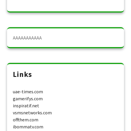
AAAAAAAAAAA
Links
uae-times.com
gamerifys.com
inspiratif.net
vsmsnetworks.com
offthem.com
ibommatv.com