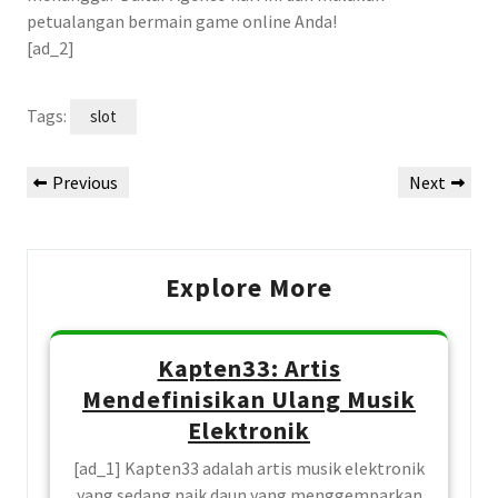
petualangan bermain game online Anda!
[ad_2]
Tags:
slot
Post
Previous
Next
Previous
Next
navigation
Post
Post
Explore More
Kapten33: Artis
Mendefinisikan Ulang Musik
Elektronik
[ad_1] Kapten33 adalah artis musik elektronik
yang sedang naik daun yang menggemparkan