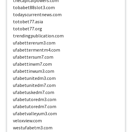
thecapitalpowers.com
tobabet88slot3.com
todayscurrentnews.com
totobet77.asia
totobet77.org
trendingpublication.com
ufabettererum3.com
ufabettermentm4.com
ufabettersum7.com
ufabettinwm7.com
ufabettinwum3.com
ufabetunitedm3.com
ufabetunitedm7.com
ufabetuskedm7.com
ufabetutoredm3.com
ufabetutoredm7.com
ufabetvalleyum3.com
veloxview.com
westufabetm3.com