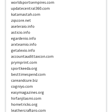
worldsportsempires.com
updatecentral360.com
katamastah.com
zqscore.net
aseleraio.info
asticio.info
egardenio.info
arxteamio.info
getalexio.info
accountaudittaxcon.com
prymprint.com
sportkeeda.org
besttimespend.com
careandcure.biz
cogniyo.com
easymagazines.org
hirfanjilasmi.com
hometricks.org
leathercraftpro.com