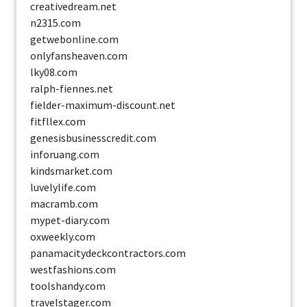
creativedream.net
n2315.com
getwebonline.com
onlyfansheaven.com
lky08.com
ralph-fiennes.net
fielder-maximum-discount.net
fitfllex.com
genesisbusinesscredit.com
inforuang.com
kindsmarket.com
luvelylife.com
macramb.com
mypet-diary.com
oxweekly.com
panamacitydeckcontractors.com
westfashions.com
toolshandy.com
travelstager.com