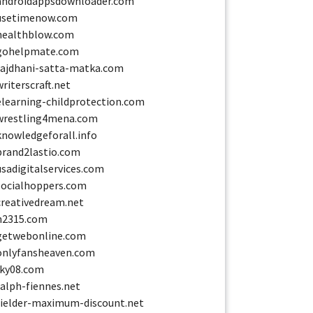
androidappsdownloader.com
usetimenow.com
healthblow.com
gohelpmate.com
rajdhani-satta-matka.com
writerscraft.net
elearning-childprotection.com
wrestling4mena.com
knowledgeforall.info
brand2lastio.com
usadigitalservices.com
socialhoppers.com
creativedream.net
n2315.com
getwebonline.com
onlyfansheaven.com
lky08.com
ralph-fiennes.net
fielder-maximum-discount.net