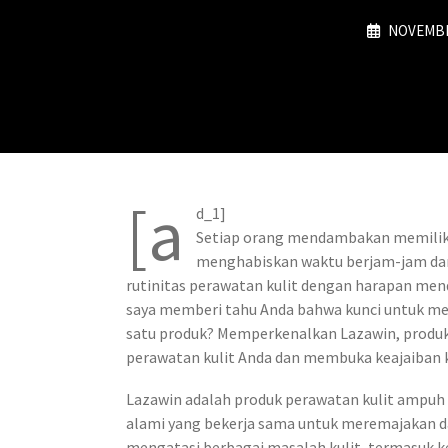
NOVEMBER
[a
d_1]
Setiap orang mendambakan memiliki 
menghabiskan waktu berjam-jam dan
rutinitas perawatan kulit dengan harapan me
saya memberi tahu Anda bahwa kunci untuk me
satu produk? Memperkenalkan Lazawin, produk 
perawatan kulit Anda dan membuka keajaiban k
Lazawin adalah produk perawatan kulit ampuh
alami yang bekerja sama untuk meremajakan dan
mengatasi berbagai masalah kulit, termasuk ke