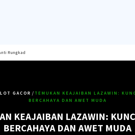
Anti Rungkad
/
SLOT GACOR
TEMUKAN KEAJAIBAN LAZAWIN: KUNC
BERCAHAYA DAN AWET MUDA
N KEAJAIBAN LAZAWIN: KUNC
BERCAHAYA DAN AWET MUDA