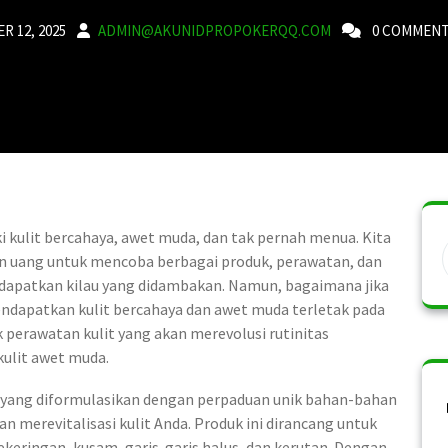
 12, 2025
ADMIN@AKUNIDPROPOKERQQ.COM
0 COMMEN
kulit bercahaya, awet muda, dan tak pernah menua. Kita
 uang untuk mencoba berbagai produk, perawatan, dan
ndapatkan kilau yang didambakan. Namun, bagaimana jika
ndapatkan kulit bercahaya dan awet muda terletak pada
perawatan kulit yang akan merevolusi rutinitas
ulit awet muda.
 yang diformulasikan dengan perpaduan unik bahan-bahan
 merevitalisasi kulit Anda. Produk ini dirancang untuk
keringan, kusam, garis-garis halus, dan kerutan. Dengan