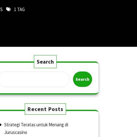
TS
1 TAG
Search
Search
Recent Posts
Strategi Teratas untuk Menang di
Juruscasino