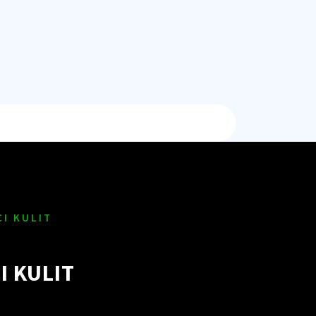
I KULIT
I KULIT