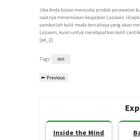
Jika Anda bosan mencoba produk perawatan kuli
saatnya menemukan keajaiban Lazawin. Ucapka
sambutlah kulit muda bercahaya yang akan me
Lazawin, kunci untuk mendapatkan kulit cantik a
[ad_2]
Tags:
slot
Post
Previous
Previous
Post
navigation
Exp
Inside the Mind
B