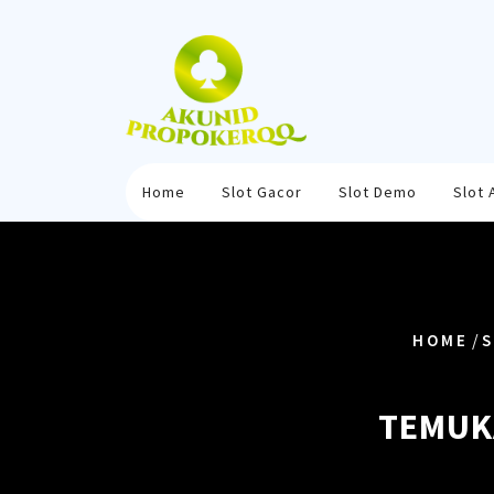
Skip
to
content
Home
Slot Gacor
Slot Demo
Slot 
/
HOME
TEMUKA