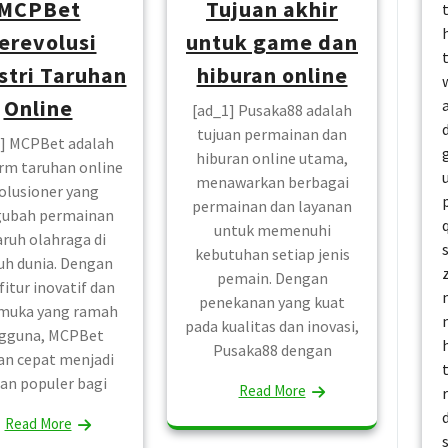
MCPBet
Tujuan akhir
erevolusi
untuk game dan
stri Taruhan
hiburan online
Online
[ad_1] Pusaka88 adalah
tujuan permainan dan
1] MCPBet adalah
hiburan online utama,
rm taruhan online
menawarkan berbagai
olusioner yang
permainan dan layanan
ubah permainan
untuk memenuhi
ruh olahraga di
kebutuhan setiap jenis
uh dunia. Dengan
pemain. Dengan
fitur inovatif dan
penekanan yang kuat
muka yang ramah
pada kualitas dan inovasi,
gguna, MCPBet
Pusaka88 dengan
an cepat menjadi
han populer bagi
Read More
Read More