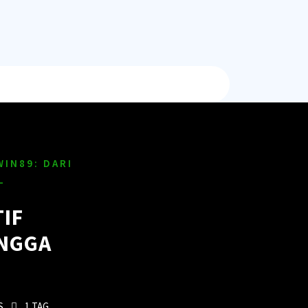
IN89: DARI
L
IF
INGGA
S
1 TAG