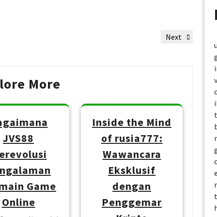
Next
Next
Post
lore More
agaimana
Inside the Mind
JVS88
of rusia777:
erevolusi
Wawancara
ngalaman
Eksklusif
main Game
dengan
Online
Penggemar