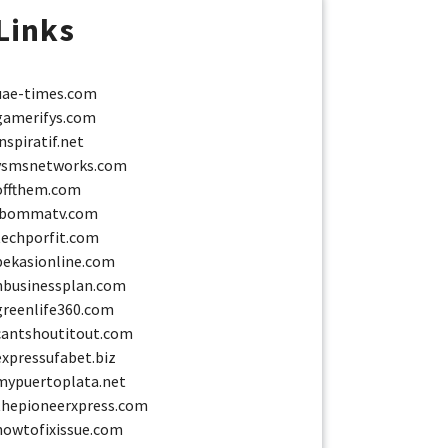
Links
uae-times.com
gamerifys.com
inspiratif.net
vsmsnetworks.com
offthem.com
ibommatv.com
techporfit.com
bekasionline.com
nbusinessplan.com
greenlife360.com
cantshoutitout.com
expressufabet.biz
mypuertoplata.net
thepioneerxpress.com
howtofixissue.com