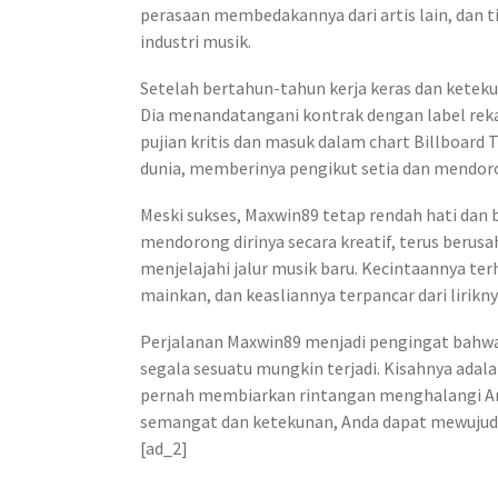
perasaan membedakannya dari artis lain, dan t
industri musik.
Setelah bertahun-tahun kerja keras dan ketek
Dia menandatangani kontrak dengan label rek
pujian kritis dan masuk dalam chart Billboard
dunia, memberinya pengikut setia dan mendor
Meski sukses, Maxwin89 tetap rendah hati dan 
mendorong dirinya secara kreatif, terus beru
menjelajahi jalur musik baru. Kecintaannya ter
mainkan, dan keasliannya terpancar dari lirikn
Perjalanan Maxwin89 menjadi pengingat bahwa 
segala sesuatu mungkin terjadi. Kisahnya adal
pernah membiarkan rintangan menghalangi An
semangat dan ketekunan, Anda dapat mewujudk
[ad_2]