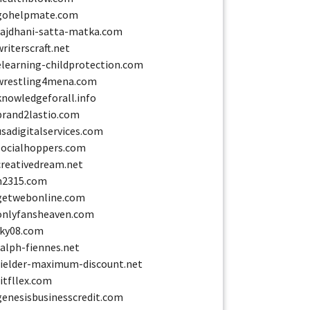
gohelpmate.com
rajdhani-satta-matka.com
writerscraft.net
elearning-childprotection.com
wrestling4mena.com
knowledgeforall.info
brand2lastio.com
usadigitalservices.com
socialhoppers.com
creativedream.net
n2315.com
getwebonline.com
onlyfansheaven.com
lky08.com
ralph-fiennes.net
fielder-maximum-discount.net
fitfllex.com
genesisbusinesscredit.com