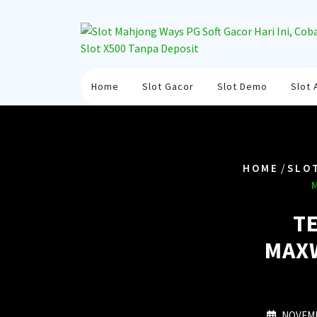
Skip
to
content
Home
Slot Gacor
Slot Demo
Slot 
/
HOME
SLO
T
MAXW
NOVEMB