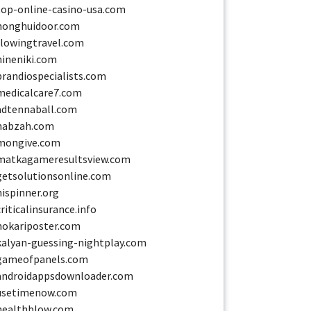
top-online-casino-usa.com
honghuidoor.com
flowingtravel.com
nineniki.com
brandiospecialists.com
medicalcare7.com
adtennaball.com
nabzah.com
mongive.com
matkagameresultsview.com
getsolutionsonline.com
hispinner.org
criticalinsurance.info
nokariposter.com
kalyan-guessing-nightplay.com
gameofpanels.com
androidappsdownloader.com
usetimenow.com
healthblow.com