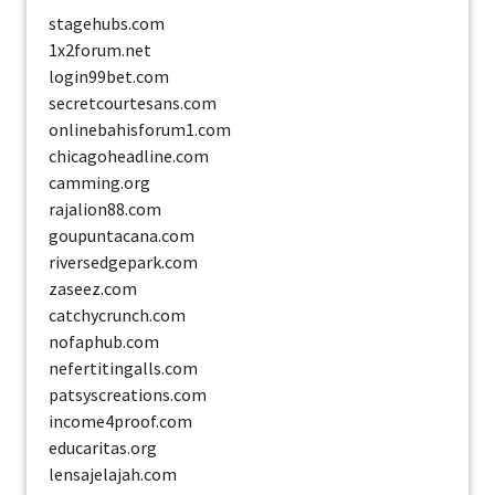
stagehubs.com
1x2forum.net
login99bet.com
secretcourtesans.com
onlinebahisforum1.com
chicagoheadline.com
camming.org
rajalion88.com
goupuntacana.com
riversedgepark.com
zaseez.com
catchycrunch.com
nofaphub.com
nefertitingalls.com
patsyscreations.com
income4proof.com
educaritas.org
lensajelajah.com