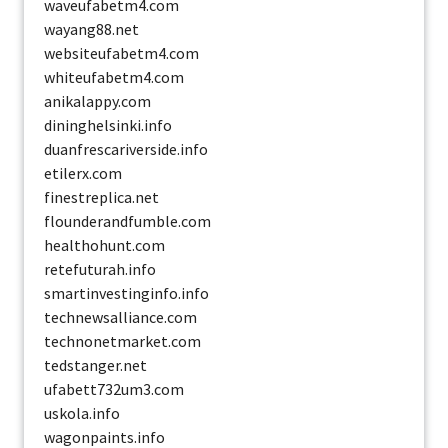
waveufabetm4.com
wayang88.net
websiteufabetm4.com
whiteufabetm4.com
anikalappy.com
dininghelsinki.info
duanfrescariverside.info
etilerx.com
finestreplica.net
flounderandfumble.com
healthohunt.com
retefuturah.info
smartinvestinginfo.info
technewsalliance.com
technonetmarket.com
tedstanger.net
ufabett732um3.com
uskola.info
wagonpaints.info