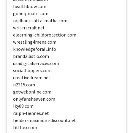
healthblow.com
gohelpmate.com
rajdhani-satta-matka.com
writerscraft.net
elearning-childprotection.com
wrestling4mena.com
knowledgeforall.info
brand2lastio.com
usadigitalservices.com
socialhoppers.com
creativedream.net
n2315.com
getwebonline.com
onlyfansheaven.com
lky08.com
ralph-fiennes.net
fielder-maximum-discount.net
fitfllex.com