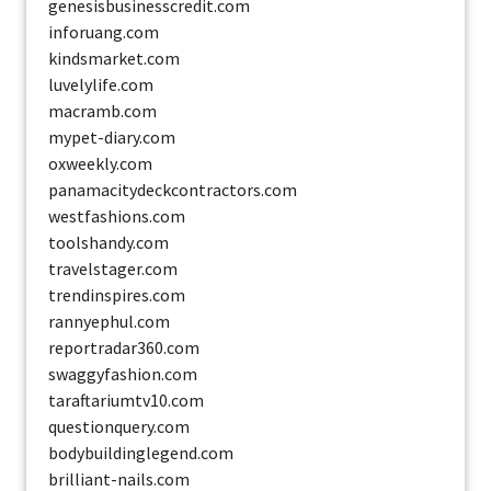
genesisbusinesscredit.com
inforuang.com
kindsmarket.com
luvelylife.com
macramb.com
mypet-diary.com
oxweekly.com
panamacitydeckcontractors.com
westfashions.com
toolshandy.com
travelstager.com
trendinspires.com
rannyephul.com
reportradar360.com
swaggyfashion.com
taraftariumtv10.com
questionquery.com
bodybuildinglegend.com
brilliant-nails.com