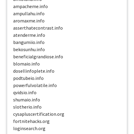
ampacheme.info
ampullahu.info
aromaxme.info
asserthatecontrast.info
atenderme.info
bangumiio.info
bekosunhu.info
beneficialgrandiose.info
blomaio.info
dosellinfoplete.info
podtubeio.info
powerfulvolatile.info
qvidsio.info
shumaio.info
slotherio.info
cysapluscertification.org
fortnitehacks.org
loginsearch.org