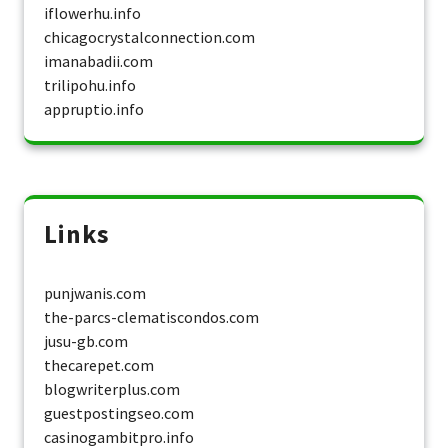
iflowerhu.info
chicagocrystalconnection.com
imanabadii.com
trilipohu.info
appruptio.info
Links
punjwanis.com
the-parcs-clematiscondos.com
jusu-gb.com
thecarepet.com
blogwriterplus.com
guestpostingseo.com
casinogambitpro.info