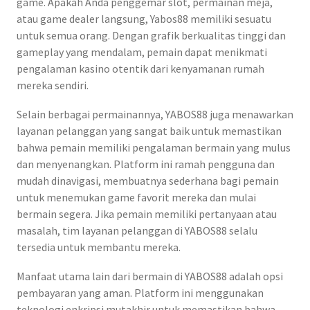
game. Apakah Anda penggemar slot, permainan meja,
atau game dealer langsung, Yabos88 memiliki sesuatu
untuk semua orang. Dengan grafik berkualitas tinggi dan
gameplay yang mendalam, pemain dapat menikmati
pengalaman kasino otentik dari kenyamanan rumah
mereka sendiri.
Selain berbagai permainannya, YABOS88 juga menawarkan
layanan pelanggan yang sangat baik untuk memastikan
bahwa pemain memiliki pengalaman bermain yang mulus
dan menyenangkan. Platform ini ramah pengguna dan
mudah dinavigasi, membuatnya sederhana bagi pemain
untuk menemukan game favorit mereka dan mulai
bermain segera. Jika pemain memiliki pertanyaan atau
masalah, tim layanan pelanggan di YABOS88 selalu
tersedia untuk membantu mereka.
Manfaat utama lain dari bermain di YABOS88 adalah opsi
pembayaran yang aman. Platform ini menggunakan
teknologi enkripsi mutakhir untuk memastikan bahwa