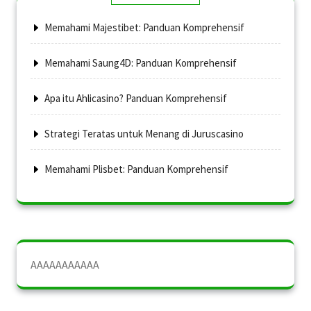
Memahami Majestibet: Panduan Komprehensif
Memahami Saung4D: Panduan Komprehensif
Apa itu Ahlicasino? Panduan Komprehensif
Strategi Teratas untuk Menang di Juruscasino
Memahami Plisbet: Panduan Komprehensif
AAAAAAAAAAA