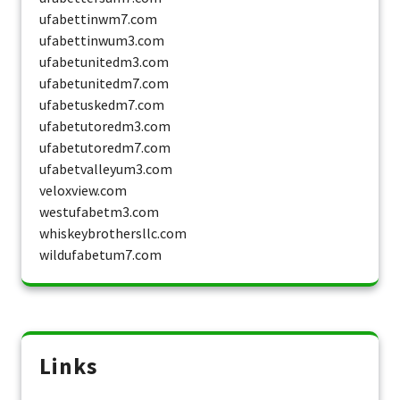
ufabettinwm7.com
ufabettinwum3.com
ufabetunitedm3.com
ufabetunitedm7.com
ufabetuskedm7.com
ufabetutoredm3.com
ufabetutoredm7.com
ufabetvalleyum3.com
veloxview.com
westufabetm3.com
whiskeybrothersllc.com
wildufabetum7.com
Links