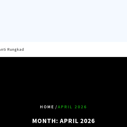
Anti Rungkad
/
HOME
APRIL 2026
MONTH:
APRIL 2026