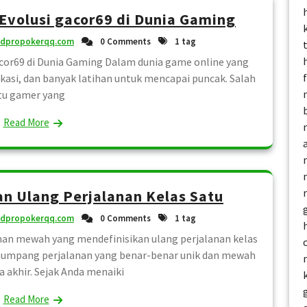
 Evolusi gacor69 di Dunia Gaming
dpropokerqq.com
0 Comments
1 tag
gacor69 di Dunia Gaming Dalam dunia game online yang
kasi, dan banyak latihan untuk mencapai puncak. Salah
tu gamer yang
Read More
n Ulang Perjalanan Kelas Satu
dpropokerqq.com
0 Comments
1 tag
nan mewah yang mendefinisikan ulang perjalanan kelas
enumpang perjalanan yang benar-benar unik dan mewah
a akhir. Sejak Anda menaiki
Read More