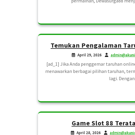
permainan, Dewasurga88 menja
Temukan Pengalaman Taru
April 29, 2026
admin@akuni
[ad_1] Jika Anda penggemar taruhan online
menawarkan berbagai pilihan taruhan, ter
lagi. Denga
Game Slot 88 Terata
April 28, 2026
admin@akuni