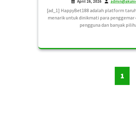
April 26, 2026
admin@akuni
[ad_1] HappyBet188 adalah platform taru
menarik untuk dinikmati para penggemar
pengguna dan banyak pili
Pag
1