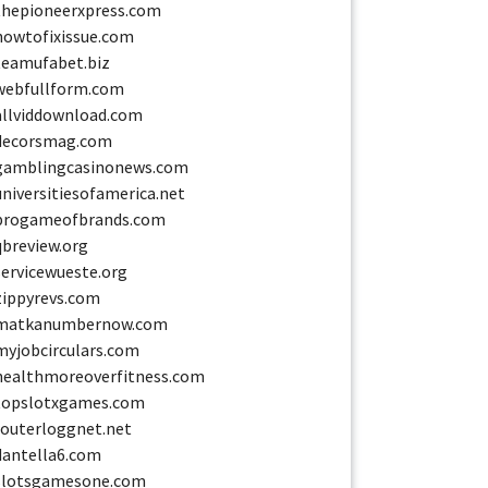
thepioneerxpress.com
howtofixissue.com
teamufabet.biz
webfullform.com
allviddownload.com
decorsmag.com
gamblingcasinonews.com
universitiesofamerica.net
progameofbrands.com
qbreview.org
servicewueste.org
zippyrevs.com
matkanumbernow.com
myjobcirculars.com
healthmoreoverfitness.com
topslotxgames.com
routerloggnet.net
dantella6.com
slotsgamesone.com