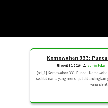
Kemewahan 333: Punca
April 30, 2026
admin@akuni
[ad_1] Kemewahan 333: Puncak Kemewahan
sedikit nama yang menonjol dibandingkan y
yang iden