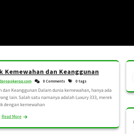
k Kemewahan dan Keanggunan
dpropokerqq.com
0 Comments
0 tags
 dan Keanggunan Dalam dunia kemewahan, hanya ada
ang lain. Salah satu namanya adalah Luxury 333, merek
tik dengan kemewahan
Read More