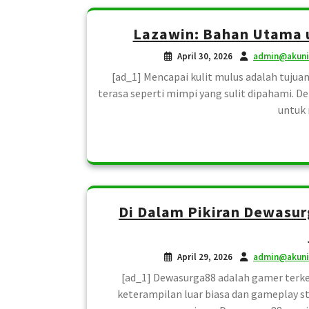
Lazawin: Bahan Utama 
April 30, 2026
admin@akuni
[ad_1] Mencapai kulit mulus adalah tujua
terasa seperti mimpi yang sulit dipahami. D
untuk
Di Dalam Pikiran Dewasur
April 29, 2026
admin@akuni
[ad_1] Dewasurga88 adalah gamer terke
keterampilan luar biasa dan gameplay s