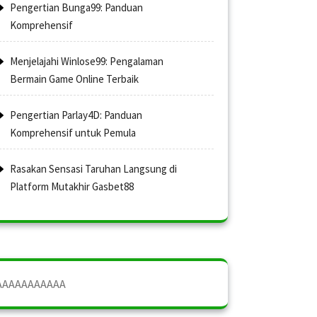
Pengertian Bunga99: Panduan
Komprehensif
Menjelajahi Winlose99: Pengalaman
Bermain Game Online Terbaik
Pengertian Parlay4D: Panduan
Komprehensif untuk Pemula
Rasakan Sensasi Taruhan Langsung di
Platform Mutakhir Gasbet88
AAAAAAAAAAA