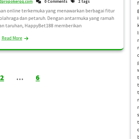
dpropokerqq.com
0 Comments
2 tags
han online terkemuka yang menawarkan berbagai fitur
 olahraga dan petaruh. Dengan antarmuka yang ramah
han taruhan, HappyBet188 memberikan
Read More
Posts
Page
Page
e
2
…
6
navigation