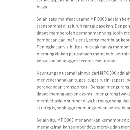
biaya.
Salah satu manfaat utama MPO300 adalah kem
transparansi di seluruh rantai pasokan. Denga
dapat memperoleh pemahaman yang lebih men
hambatan dan inefisiensi, serta membuat kep
Peningkatan visibilitas ini tidak hanya memba
memungkinkan perusahaan memenuhi perminta
kepuasan pelanggan secara keseluruhan.
Keuntungan utama lainnya dari MPO300 adal
menyederhanakan tugas-tugas rutin, seperti 
perencanaan transportasi. Dengan mengurangi
dapat meningkatkan akurasi, mengurangi wakt
membebaskan sumber daya berharga yang dapat
strategis, sehingga memungkinkan perusahaan
Selain itu, MPO300 menawarkan kemampuan p
memaksimalkan sumber daya mereka dan mem