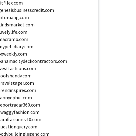
fitfllex.com
genesisbusinesscredit.com
inforuang.com
kindsmarket.com
luvelylife.com
macramb.com
mypet-diary.com
oxweekly.com
panamacitydeckcontractors.com
westfashions.com
toolshandy.com
travelstager.com
trendinspires.com
rannyephul.com
reportradar360.com
swaggyfashion.com
taraftariumtv10.com
questionquery.com
bodybuildinglegend.com