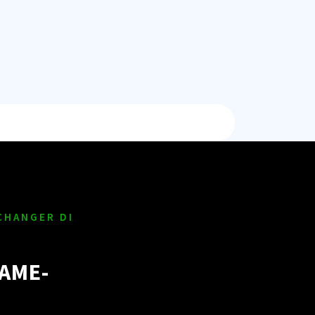
CHANGER DI
AME-