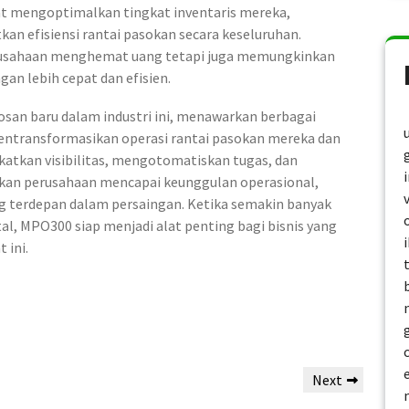
pat mengoptimalkan tingkat inventaris mereka,
an efisiensi rantai pasokan secara keseluruhan.
rusahaan menghemat uang tetapi juga memungkinkan
n lebih cepat dan efisien.
san baru dalam industri ini, menawarkan berbagai
transformasikan operasi rantai pasokan mereka dan
atkan visibilitas, mengotomatiskan tugas, dan
n perusahaan mencapai keunggulan operasional,
ng terdepan dalam persaingan. Ketika semakin banyak
l, MPO300 siap menjadi alat penting bagi bisnis yang
 ini.
Next
Next
Post