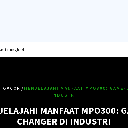
Anti Rungkad
/
T GACOR
MENJELAJAHI MANFAAT MPO300: GAME-
INDUSTRI
JELAJAHI MANFAAT MPO300: G
CHANGER DI INDUSTRI