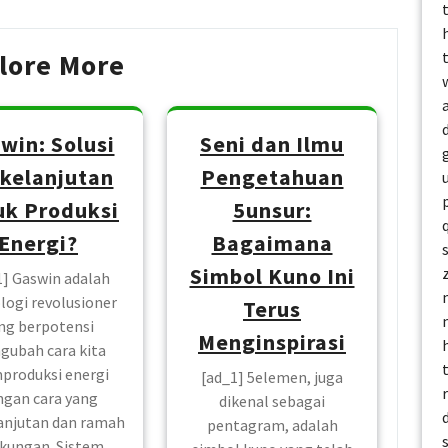
lore More
win: Solusi
Seni dan Ilmu
kelanjutan
Pengetahuan
uk Produksi
5unsur:
Energi?
Bagaimana
Simbol Kuno Ini
1] Gaswin adalah
logi revolusioner
Terus
ng berpotensi
Menginspirasi
gubah cara kita
roduksi energi
[ad_1] 5elemen, juga
ngan cara yang
dikenal sebagai
anjutan dan ramah
pentagram, adalah
gkungan. Sistem