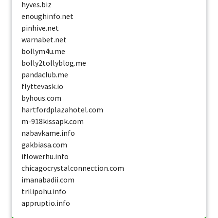
hyves.biz
enoughinfo.net
pinhive.net
warnabet.net
bollym4u.me
bolly2tollyblog.me
pandaclub.me
flyttevask.io
byhous.com
hartfordplazahotel.com
m-918kissapk.com
nabavkame.info
gakbiasa.com
iflowerhu.info
chicagocrystalconnection.com
imanabadii.com
trilipohu.info
appruptio.info