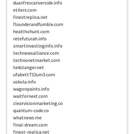
duanfrescariverside.info
etilerx.com
finestreplica.net
flounderandfumble.com
healthohunt.com
retefuturah.info
smartinvestinginfo.info
technewsalliance.com
technonetmarket.com
tedstanger.net
ufabett732um3.com
uskola.info
wagonpaints.info
waitfornext.com
clearvisionmarketing.co
quantum-code.co
whatnews.me
final-dream.com
finest-replica.net