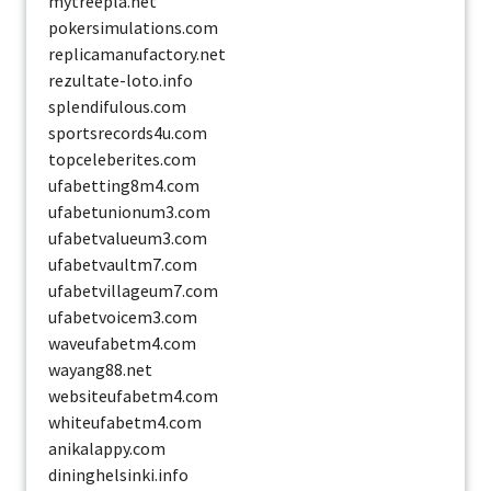
mytreepla.net
pokersimulations.com
replicamanufactory.net
rezultate-loto.info
splendifulous.com
sportsrecords4u.com
topceleberites.com
ufabetting8m4.com
ufabetunionum3.com
ufabetvalueum3.com
ufabetvaultm7.com
ufabetvillageum7.com
ufabetvoicem3.com
waveufabetm4.com
wayang88.net
websiteufabetm4.com
whiteufabetm4.com
anikalappy.com
dininghelsinki.info