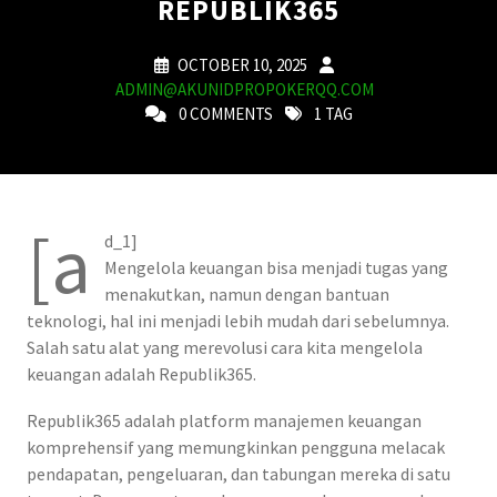
REPUBLIK365
OCTOBER 10, 2025
ADMIN@AKUNIDPROPOKERQQ.COM
0 COMMENTS
1 TAG
[a
d_1]
Mengelola keuangan bisa menjadi tugas yang
menakutkan, namun dengan bantuan
teknologi, hal ini menjadi lebih mudah dari sebelumnya.
Salah satu alat yang merevolusi cara kita mengelola
keuangan adalah Republik365.
Republik365 adalah platform manajemen keuangan
komprehensif yang memungkinkan pengguna melacak
pendapatan, pengeluaran, dan tabungan mereka di satu