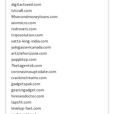
digitactseed.com
lvlcraft.com
90secondmoneyloans.com
xenmicro.com
rodrovers.com
tripssolution.com
satta-king-india.com
yukigassencanada.com
articlehorizone.com
yuqqbbzp.com
7betagents6.com
coronavirusuptodate.com
crackinstreams.com
gadgetspak.com
gearsngadget.com
hireseodoctor.com
lapsfit.com
levelup-fast.com