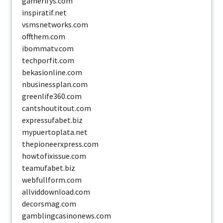
gamerifys.com
inspiratif.net
vsmsnetworks.com
offthem.com
ibommatv.com
techporfit.com
bekasionline.com
nbusinessplan.com
greenlife360.com
cantshoutitout.com
expressufabet.biz
mypuertoplata.net
thepioneerxpress.com
howtofixissue.com
teamufabet.biz
webfullform.com
allviddownload.com
decorsmag.com
gamblingcasinonews.com