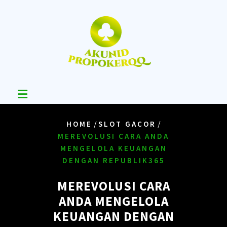
Skip
to
content
/
/
HOME
SLOT GACOR
MEREVOLUSI CARA ANDA
MENGELOLA KEUANGAN
DENGAN REPUBLIK365
MEREVOLUSI CARA
ANDA MENGELOLA
KEUANGAN DENGAN