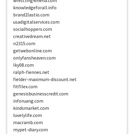
wrestling4mena.com
knowledgeforall.info
brand2lastio.com
usadigitalservices.com
socialhoppers.com
creativedream.net
n2315.com
getwebonline.com
onlyfansheaven.com
lky08.com
ralph-fiennes.net
fielder-maximum-discount.net
fitfllex.com
genesisbusinesscredit.com
inforuang.com
kindsmarket.com
luvelylife.com
macramb.com
mypet-diary.com