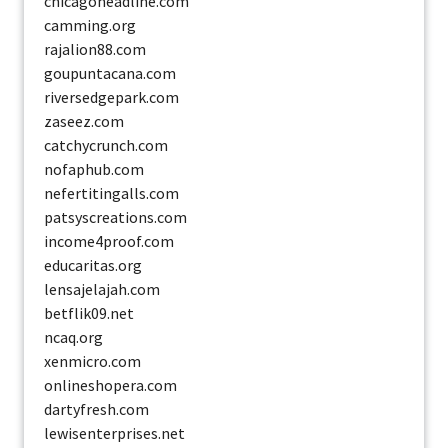
chicagoheadline.com
camming.org
rajalion88.com
goupuntacana.com
riversedgepark.com
zaseez.com
catchycrunch.com
nofaphub.com
nefertitingalls.com
patsyscreations.com
income4proof.com
educaritas.org
lensajelajah.com
betflik09.net
ncaq.org
xenmicro.com
onlineshopera.com
dartyfresh.com
lewisenterprises.net