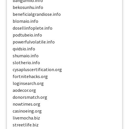
bangumiio.info
bekosunhu.info
beneficialgrandiose.info
blomaio.info
dosellinfoplete.info
podtubeio.info
powerfulvolatile.info
qvidsio.info
shumaio.info
slotherio.info
cysapluscertification.org
fortnitehacks.org
loginsearch.org
aodecor.org
donorsmatch.org
nowtimes.org
casinoeing.org
livemocha.biz
streetlife.biz