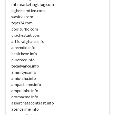
mtsmarketingblog.com
nghekiemtien.com
wasirku.com
tejas24.com
poolturbo.com
prachestait.com
artforafghans.info
airvendio.info
healthexe.info
puretecx.info
tecadvance.info
aminityio.info
amiolahu.info
ampacheme.info
ampullahu.info
aromaxme.info
asserthatecontrast.info
atenderme.info