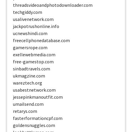
threadsvideoandphotodownloader.com
techgiddy.com
usalivenetwork.com
jackpotrushonline.info
ucnewshindi.com
freecellphonedatabase.com
gamersrope.com
exellewebmedia.com
free-gamestop.com
sinbadtravels.com
ukmagzine.com
wareztech.org
usabestnetwork.com
jessepinkmanoutfit.com
umailsend.com
retarys.com
fasterformationcpf.com
goldensnuggles.com