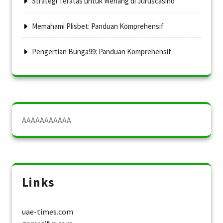
Strategi Teratas untuk Menang di Juruscasino
Memahami Plisbet: Panduan Komprehensif
Pengertian Bunga99: Panduan Komprehensif
AAAAAAAAAAA
Links
uae-times.com