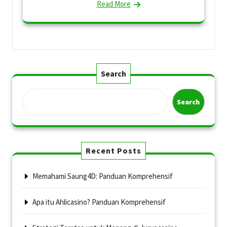
Read More
Search
Search
Recent Posts
Memahami Saung4D: Panduan Komprehensif
Apa itu Ahlicasino? Panduan Komprehensif