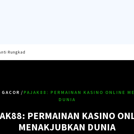
Anti Rungkad
/
 GACOR
PAJAK88: PERMAINAN KASINO ONLINE 
DUNIA
AK88: PERMAINAN KASINO ON
MENAKJUBKAN DUNIA