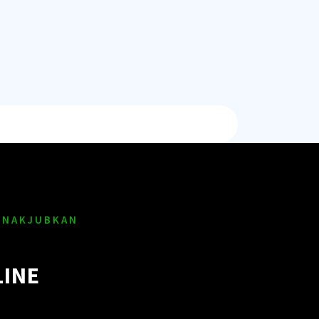
MENAKJUBKAN
LINE