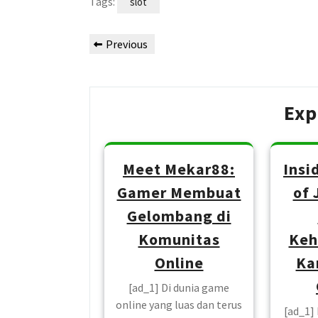
Tags:
slot
Post
Previous
Previous
Post
navigation
Exp
Meet Mekar88:
Insi
Gamer Membuat
of 
Gelombang di
Komunitas
Keh
Online
Ka
[ad_1] Di dunia game
online yang luas dan terus
[ad_1]