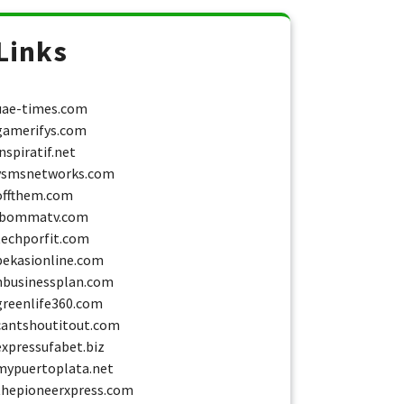
Links
uae-times.com
gamerifys.com
inspiratif.net
vsmsnetworks.com
offthem.com
ibommatv.com
techporfit.com
bekasionline.com
nbusinessplan.com
greenlife360.com
cantshoutitout.com
expressufabet.biz
mypuertoplata.net
thepioneerxpress.com