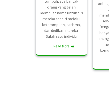
tumbuh, ada banyak
online
orang yang telah
membuat nama untuk diri
memb
mereka sendiri melalui
seb
keterampilan, karisma,
Denga
dan dedikasi mereka.
banya
Salah satu individu
menge
men
Read More
komun