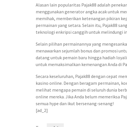
Alasan lain popularitas Pajak88 adalah penekan
menggunakan generator angka acak untuk mem
memihak, memberikan ketenangan pikiran kep
permainan yang setara. Selain itu, Pajak88
teknologi enkripsi canggih untuk melindungi in
Selain pilihan permainannya yang mengesanka
menawarkan sejumlah bonus dan promosi untu
datang untuk pemain baru hingga hadiah loyal
untuk memaksimalkan kemenangan Anda di Pa
Secara keseluruhan, Pajak88 dengan cepat me
kasino online. Dengan beragam permainan, ko
melihat mengapa pemain di seluruh dunia ber
online mereka. Jika Anda belum memeriksa Paj
semua hype dan ikut bersenang-senang!
[ad_2]