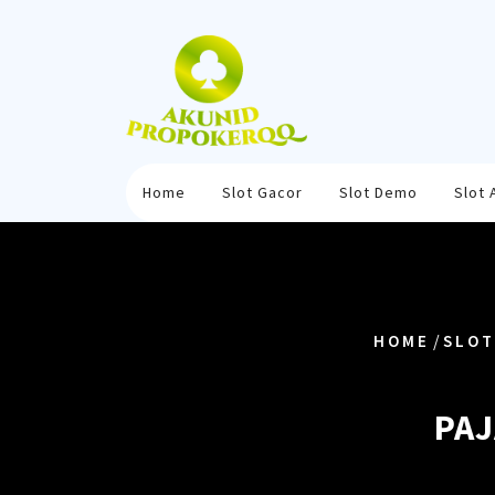
Skip
to
content
Home
Slot Gacor
Slot Demo
Slot 
/
HOME
SLOT
PAJ