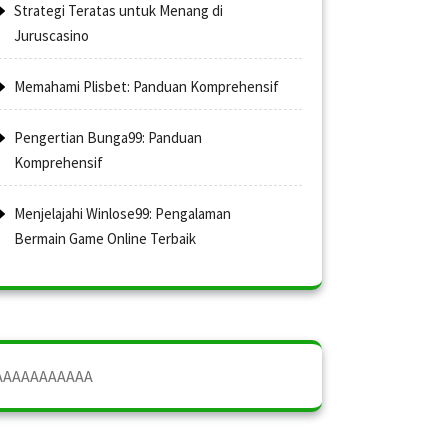
Strategi Teratas untuk Menang di
Juruscasino
Memahami Plisbet: Panduan Komprehensif
Pengertian Bunga99: Panduan
Komprehensif
Menjelajahi Winlose99: Pengalaman
Bermain Game Online Terbaik
AAAAAAAAAAA